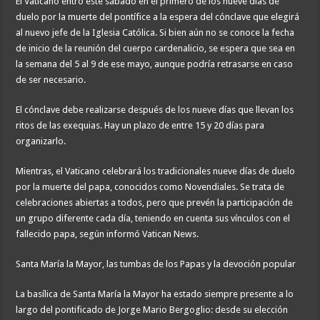
El Vaticano entró este sábado en el primero de los nueve días de
duelo por la muerte del pontífice a la espera del cónclave que elegirá
al nuevo jefe de la Iglesia Católica. Si bien aún no se conoce la fecha
de inicio de la reunión del cuerpo cardenalicio, se espera que sea en
la semana del 5 al 9 de ese mayo, aunque podría retrasarse en caso
de ser necesario.
El cónclave debe realizarse después de los nueve días que llevan los
ritos de las exequias. Hay un plazo de entre 15 y 20 días para
organizarlo.
Mientras, el Vaticano celebrará los tradicionales nueve días de duelo
por la muerte del papa, conocidos como Novendiales. Se trata de
celebraciones abiertas a todos, pero que prevén la participación de
un grupo diferente cada día, teniendo en cuenta sus vínculos con el
fallecido papa, según informó Vatican News.
Santa María la Mayor, las tumbas de los Papas y la devoción popular
La basílica de Santa María la Mayor ha estado siempre presente a lo
largo del pontificado de Jorge Mario Bergoglio: desde su elección