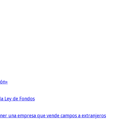
ión»
 la Ley de Fondos
tener una empresa que vende campos a extranjeros