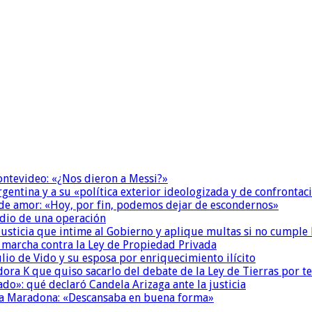
Montevideo: «¿Nos dieron a Messi?»
Argentina y a su «política exterior ideologizada y de confrontac
 de amor: «Hoy, por fin, podemos dejar de escondernos»
dio de una operación
la Justicia que intime al Gobierno y aplique multas si no cumple
a marcha contra la Ley de Propiedad Privada
io de Vido y su esposa por enriquecimiento ilícito
ora K que quiso sacarlo del debate de la Ley de Tierras por 
do»: qué declaró Candela Arizaga ante la justicia
a a Maradona: «Descansaba en buena forma»