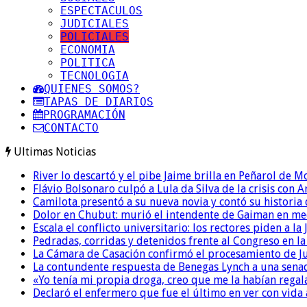
ESPECTACULOS
JUDICIALES
POLICIALES
ECONOMIA
POLITICA
TECNOLOGIA
QUIENES SOMOS?
TAPAS DE DIARIOS
PROGRAMACIÓN
CONTACTO
Ultimas Noticias
River lo descartó y el pibe Jaime brilla en Peñarol de 
Flávio Bolsonaro culpó a Lula da Silva de la crisis con 
Camilota presentó a su nueva novia y contó su historia
Dolor en Chubut: murió el intendente de Gaiman en me
Escala el conflicto universitario: los rectores piden a 
Pedradas, corridas y detenidos frente al Congreso en l
La Cámara de Casación confirmó el procesamiento de Jul
La contundente respuesta de Benegas Lynch a una senad
«Yo tenía mi propia droga, creo que me la habían regala
Declaró el enfermero que fue el último en ver con vid