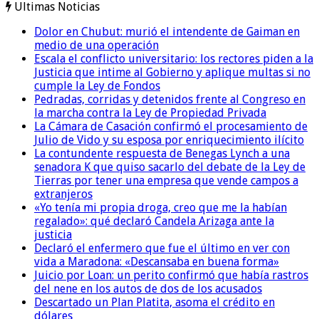
Ultimas Noticias
Dolor en Chubut: murió el intendente de Gaiman en
medio de una operación
Escala el conflicto universitario: los rectores piden a la
Justicia que intime al Gobierno y aplique multas si no
cumple la Ley de Fondos
Pedradas, corridas y detenidos frente al Congreso en
la marcha contra la Ley de Propiedad Privada
La Cámara de Casación confirmó el procesamiento de
Julio de Vido y su esposa por enriquecimiento ilícito
La contundente respuesta de Benegas Lynch a una
senadora K que quiso sacarlo del debate de la Ley de
Tierras por tener una empresa que vende campos a
extranjeros
«Yo tenía mi propia droga, creo que me la habían
regalado»: qué declaró Candela Arizaga ante la
justicia
Declaró el enfermero que fue el último en ver con
vida a Maradona: «Descansaba en buena forma»
Juicio por Loan: un perito confirmó que había rastros
del nene en los autos de dos de los acusados
Descartado un Plan Platita, asoma el crédito en
dólares