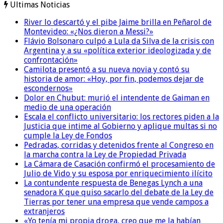
Ultimas Noticias
River lo descartó y el pibe Jaime brilla en Peñarol de
Montevideo: «¿Nos dieron a Messi?»
Flávio Bolsonaro culpó a Lula da Silva de la crisis con
Argentina y a su «política exterior ideologizada y de
confrontación»
Camilota presentó a su nueva novia y contó su
historia de amor: «Hoy, por fin, podemos dejar de
escondernos»
Dolor en Chubut: murió el intendente de Gaiman en
medio de una operación
Escala el conflicto universitario: los rectores piden a la
Justicia que intime al Gobierno y aplique multas si no
cumple la Ley de Fondos
Pedradas, corridas y detenidos frente al Congreso en
la marcha contra la Ley de Propiedad Privada
La Cámara de Casación confirmó el procesamiento de
Julio de Vido y su esposa por enriquecimiento ilícito
La contundente respuesta de Benegas Lynch a una
senadora K que quiso sacarlo del debate de la Ley de
Tierras por tener una empresa que vende campos a
extranjeros
«Yo tenía mi propia droga, creo que me la habían