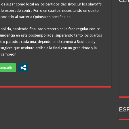
CLI
a de jugar como local en los partidos decisivos. En los playoffs,
e lo esperado contra Ferro en cuartos, necesitando un quinto
 poderío al barrer a Quimsa en semifinales.
 sólida, habiendo finalizado tercero en la fase regular con 26
tundencia en esta postemporada, superando tanto los cuartos
atro partidos cada una, dejando en el camino a Riachuelo y
giere que Instituto arriba a la final con un gran ritmo y la
el campeón.
ESP