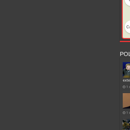
POL
exte
1 
1 