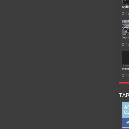
apli
1 
Prop
1 
enri
1 
TAB