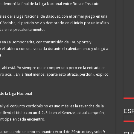
inales de la Liga Nacional de Básquet, con el primer juego en una
 Córdoba, el partido se vio demorado en el inicio por un insólito
da en el precalentamiento.
s en La Bombonerita, con transmisión de TyC Sports y
 el tablero con una volcada durante el calentamiento y obligó a
a.
… ahí está. Yo siempre quise romper uno pero en la entrada en
pero acá… En la final menos, aparte esto atraza, perdón», explicó
de la Liga Nacional
tal y el conjunto cordobés no es uno más: es la revancha de la
ESP
levó el título con un 4-2. Si bien el Xeneize, actual campeón,
anticipa en cada encuentro.
, acumulando un impresionante récord de 29 victorias y solo 9