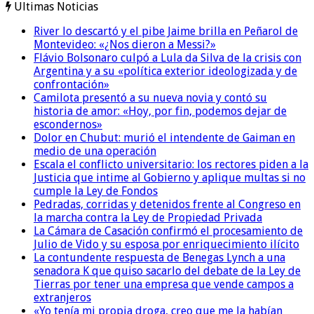
Ultimas Noticias
River lo descartó y el pibe Jaime brilla en Peñarol de
Montevideo: «¿Nos dieron a Messi?»
Flávio Bolsonaro culpó a Lula da Silva de la crisis con
Argentina y a su «política exterior ideologizada y de
confrontación»
Camilota presentó a su nueva novia y contó su
historia de amor: «Hoy, por fin, podemos dejar de
escondernos»
Dolor en Chubut: murió el intendente de Gaiman en
medio de una operación
Escala el conflicto universitario: los rectores piden a la
Justicia que intime al Gobierno y aplique multas si no
cumple la Ley de Fondos
Pedradas, corridas y detenidos frente al Congreso en
la marcha contra la Ley de Propiedad Privada
La Cámara de Casación confirmó el procesamiento de
Julio de Vido y su esposa por enriquecimiento ilícito
La contundente respuesta de Benegas Lynch a una
senadora K que quiso sacarlo del debate de la Ley de
Tierras por tener una empresa que vende campos a
extranjeros
«Yo tenía mi propia droga, creo que me la habían