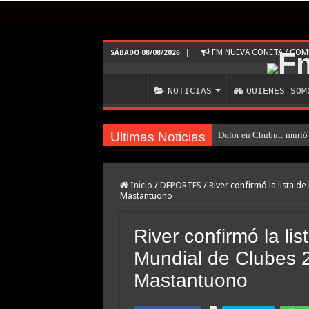
FM NUEVA CONETA / CO
SÁBADO 08/08/2026
NOTICIAS
QUIENES SOM
Ultimas Noticias
Dolor en Chubut: murió 
Inicio
/
DEPORTES
/
River confirmó la lista d
Mastantuono
River confirmó la li
Mundial de Clubes 
Mastantuono