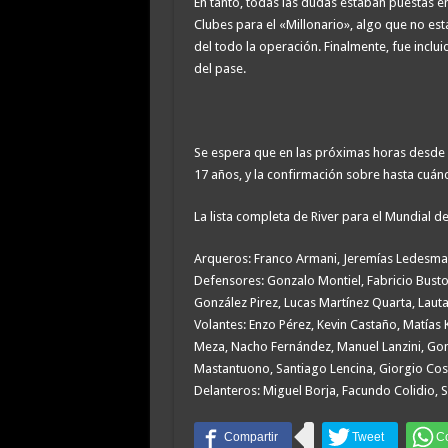
En tanto, todas las dudas estaban puestas e
Clubes para el «Millonario», algo que no es
del todo la operación. Finalmente, fue incluid
del pase.
Se espera que en las próximas horas desde Nú
17 años, y la confirmación sobre hasta cuán
La lista completa de River para el Mundial d
Arqueros: Franco Armani, Jeremías Ledesma,
Defensores: Gonzalo Montiel, Fabricio Busto
González Pirez, Lucas Martínez Quarta, Laut
Volantes: Enzo Pérez, Kevin Castaño, Matías 
Meza, Nacho Fernández, Manuel Lanzini, Gon
Mastantuono, Santiago Lencina, Giorgio Cost
Delanteros: Miguel Borja, Facundo Colidio, S