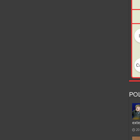
POL
exte
20