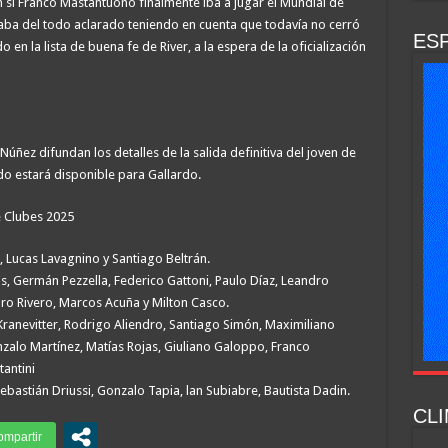
n si Franco Mastantuono finalmente iba a jugar el Mundial de
taba del todo aclarado teniendo en cuenta que todavía no cerró
ESP
o en la lista de buena fe de River, a la espera de la oficialización
ñez difundan los detalles de la salida definitiva del joven de
do estará disponible para Gallardo.
e Clubes 2025
 Lucas Lavagnino y Santiago Beltrán.
s, Germán Pezzella, Federico Gattoni, Paulo Díaz, Leandro
aro Rivero, Marcos Acuña y Milton Casco.
Kranevitter, Rodrigo Aliendro, Santiago Simón, Maximiliano
zalo Martínez, Matías Rojas, Giuliano Galoppo, Franco
antini
ebastián Driussi, Gonzalo Tapia, lan Subiabre, Bautista Dadin.
CLI