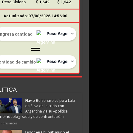
Peso Chileno
$ 1,642
$ 1,642
Actualizado: 07/08/2026 14:56:00
ITICA
Flávio Bolsonaro culpó a Lula
da Silva de la crisis con
Argentina y a su «política
rior ideologizada y de confrontación»
 horas antes
Dolor en Chubut: murió el