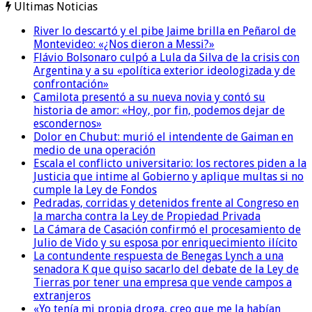
Ultimas Noticias
River lo descartó y el pibe Jaime brilla en Peñarol de
Montevideo: «¿Nos dieron a Messi?»
Flávio Bolsonaro culpó a Lula da Silva de la crisis con
Argentina y a su «política exterior ideologizada y de
confrontación»
Camilota presentó a su nueva novia y contó su
historia de amor: «Hoy, por fin, podemos dejar de
escondernos»
Dolor en Chubut: murió el intendente de Gaiman en
medio de una operación
Escala el conflicto universitario: los rectores piden a la
Justicia que intime al Gobierno y aplique multas si no
cumple la Ley de Fondos
Pedradas, corridas y detenidos frente al Congreso en
la marcha contra la Ley de Propiedad Privada
La Cámara de Casación confirmó el procesamiento de
Julio de Vido y su esposa por enriquecimiento ilícito
La contundente respuesta de Benegas Lynch a una
senadora K que quiso sacarlo del debate de la Ley de
Tierras por tener una empresa que vende campos a
extranjeros
«Yo tenía mi propia droga, creo que me la habían