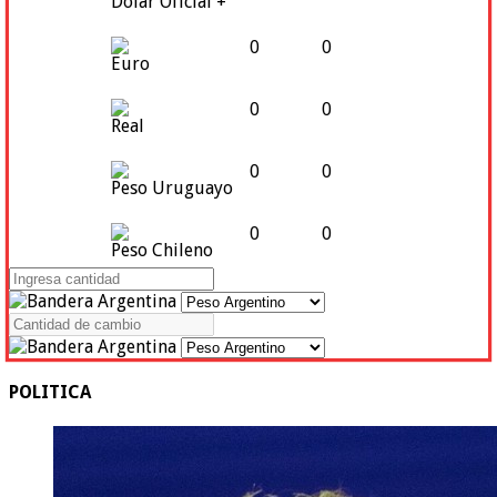
Dólar Oficial +
0
0
Euro
0
0
Real
0
0
Peso Uruguayo
0
0
Peso Chileno
POLITICA