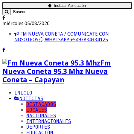
Instalar Aplicación
miércoles 05/08/2026
FM NUEVA CONETA / COMUNICATE CON
NOSOTROS
WHATSAPP +5493834334125
Fm
Nueva Coneta 95.3 Mhz Nueva
Coneta – Capayan
INICIO
NOTICIAS
DESTACADOS
LOCALES
NACIONALES
INTERNACIONALES
DEPORTES
EDUCACIÓN