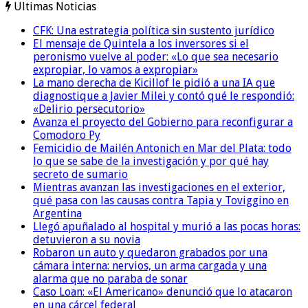
Ultimas Noticias
CFK: Una estrategia política sin sustento jurídico
El mensaje de Quintela a los inversores si el
peronismo vuelve al poder: «Lo que sea necesario
expropiar, lo vamos a expropiar»
La mano derecha de Kicillof le pidió a una IA que
diagnostique a Javier Milei y contó qué le respondió:
«Delirio persecutorio»
Avanza el proyecto del Gobierno para reconfigurar a
Comodoro Py
Femicidio de Mailén Antonich en Mar del Plata: todo
lo que se sabe de la investigación y por qué hay
secreto de sumario
Mientras avanzan las investigaciones en el exterior,
qué pasa con las causas contra Tapia y Toviggino en
Argentina
Llegó apuñalado al hospital y murió a las pocas horas:
detuvieron a su novia
Robaron un auto y quedaron grabados por una
cámara interna: nervios, un arma cargada y una
alarma que no paraba de sonar
Caso Loan: «El Americano» denunció que lo atacaron
en una cárcel federal