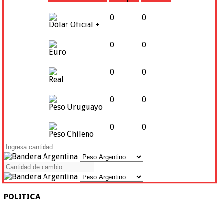
0
0
Dólar Oficial +
0
0
Euro
0
0
Real
0
0
Peso Uruguayo
0
0
Peso Chileno
POLITICA