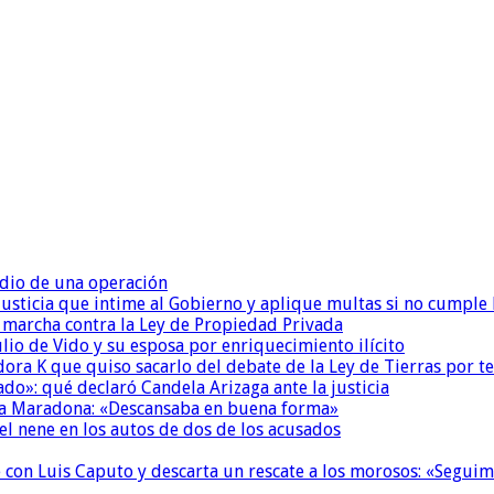
dio de una operación
la Justicia que intime al Gobierno y aplique multas si no cumple
a marcha contra la Ley de Propiedad Privada
io de Vido y su esposa por enriquecimiento ilícito
ora K que quiso sacarlo del debate de la Ley de Tierras por 
do»: qué declaró Candela Arizaga ante la justicia
a a Maradona: «Descansaba en buena forma»
el nene en los autos de dos de los acusados
de con Luis Caputo y descarta un rescate a los morosos: «Segu