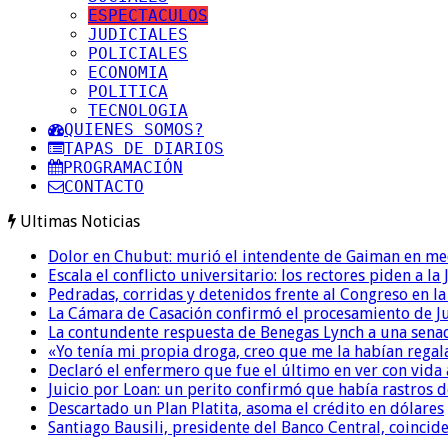
ESPECTACULOS
JUDICIALES
POLICIALES
ECONOMIA
POLITICA
TECNOLOGIA
QUIENES SOMOS?
TAPAS DE DIARIOS
PROGRAMACIÓN
CONTACTO
Ultimas Noticias
Dolor en Chubut: murió el intendente de Gaiman en me
Escala el conflicto universitario: los rectores piden a 
Pedradas, corridas y detenidos frente al Congreso en l
La Cámara de Casación confirmó el procesamiento de Jul
La contundente respuesta de Benegas Lynch a una senad
«Yo tenía mi propia droga, creo que me la habían regala
Declaró el enfermero que fue el último en ver con vid
Juicio por Loan: un perito confirmó que había rastros d
Descartado un Plan Platita, asoma el crédito en dólares
Santiago Bausili, presidente del Banco Central, coinci