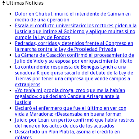
Ultimas Noticias
Dolor en Chubut: murió el intendente de Gaiman en
medio de una operación
Escala el conflicto universitario: los rectores piden a la
Justicia que intime al Gobierno y aplique multas si no
cumple la Ley de Fondos
Pedradas, corridas y detenidos frente al Congreso en
la marcha contra la Ley de Propiedad Privada
La Cámara de Casación confirmó el procesamiento de
Julio de Vido y su esposa por enriquecimiento ilícito
La contundente respuesta de Benegas Lynch a una
senadora K que quiso sacarlo del debate de la Ley de
Tierras por tener una empresa que vende campos a
extranjeros
«Yo tenía mi propia droga, creo que me la habían
regalado»: qué declaró Candela Arizaga ante la
justicia
Declaró el enfermero que fue el último en ver con
vida a Maradona: «Descansaba en buena forma»
Juicio por Loan: un perito confirmó que había rastros
del nene en los autos de dos de los acusados
Descartado un Plan Platita, asoma el crédito en
dólares