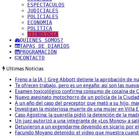
ESPECTACULOS
JUDICIALES
POLICIALES
ECONOMIA
POLITICA
TECNOLOGIA
QUIENES SOMOS?
TAPAS DE DIARIOS
PROGRAMACIÓN
CONTACTO
Ultimas Noticias
Freno a la IA | Greg Abbott detiene la aprobación de n
Te ofrecen trabajo, pero es un engaño: así son las nueva
Examen toxicológico confirma consumo de cocaína de C
Nuevo asesinato motochorro de un policía de la Ciudad
A un año del caso del preceptor que mató a su hijo, mar
Investigan la misteriosa muerte de una mujer en Villa El
Caso Agostina: la querella pidió la detención de la mad
Un juez autorizó a una integrante de «Los Monos» a sali
Detuvieron a un exgendarme devenido en sicario por e
Facundo Moyano detenido: el video que muestra cuand