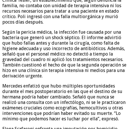
Clínica Tesler, un establecimiento que, según denuncia la
familia, no contaba con unidad de terapia intensiva ni los
recursos necesarios para tratar a una paciente en estado
crítico. Poli ingresó con una falla multiorgánica y murió
pocos días después.
Según la pericia médica, la infección fue causada por una
bacteria que generó un shock séptico. El informe advirtió
que hubo fallas antes y durante la cirugía, como falta de
higiene adecuada y uso incorrecto de antibióticos. Además,
señaló que el personal médico no detectó a tiempo la
gravedad del cuadro ni aplicó los tratamientos necesarios.
También cuestionó el hecho de que la segunda operación se
hizo en una clínica sin terapia intensiva ni medios para una
derivación urgente.
Mercedes enfatizó que hubo múltiples oportunidades
durante el mes postoperatorio en las que el destino de su
hermana podría haber cambiado. Señaló que nunca se
realizó una consulta con un infectólogo, ni se le practicaron
exámenes cruciales como ecografías, hemocultivos u otras
intervenciones que podrían haber evitado su muerte. “Lo
mínimo que podemos hacer es luchar por ella”, expresó.
Elena Scafaroni enfrenta una imputación por homicidio