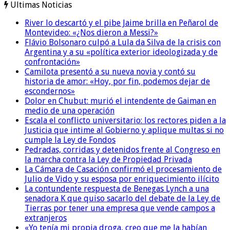
Ultimas Noticias
River lo descartó y el pibe Jaime brilla en Peñarol de
Montevideo: «¿Nos dieron a Messi?»
Flávio Bolsonaro culpó a Lula da Silva de la crisis con
Argentina y a su «política exterior ideologizada y de
confrontación»
Camilota presentó a su nueva novia y contó su
historia de amor: «Hoy, por fin, podemos dejar de
escondernos»
Dolor en Chubut: murió el intendente de Gaiman en
medio de una operación
Escala el conflicto universitario: los rectores piden a la
Justicia que intime al Gobierno y aplique multas si no
cumple la Ley de Fondos
Pedradas, corridas y detenidos frente al Congreso en
la marcha contra la Ley de Propiedad Privada
La Cámara de Casación confirmó el procesamiento de
Julio de Vido y su esposa por enriquecimiento ilícito
La contundente respuesta de Benegas Lynch a una
senadora K que quiso sacarlo del debate de la Ley de
Tierras por tener una empresa que vende campos a
extranjeros
«Yo tenía mi propia droga, creo que me la habían