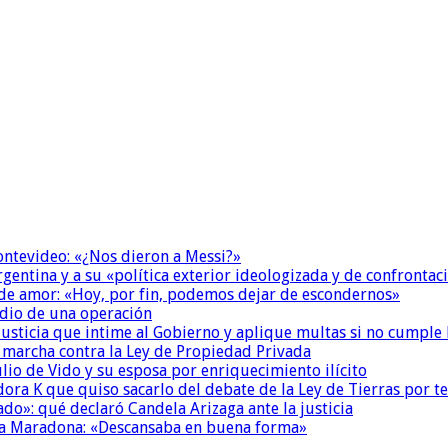
Montevideo: «¿Nos dieron a Messi?»
Argentina y a su «política exterior ideologizada y de confrontac
 de amor: «Hoy, por fin, podemos dejar de escondernos»
dio de una operación
la Justicia que intime al Gobierno y aplique multas si no cumple
a marcha contra la Ley de Propiedad Privada
io de Vido y su esposa por enriquecimiento ilícito
ora K que quiso sacarlo del debate de la Ley de Tierras por 
do»: qué declaró Candela Arizaga ante la justicia
a a Maradona: «Descansaba en buena forma»