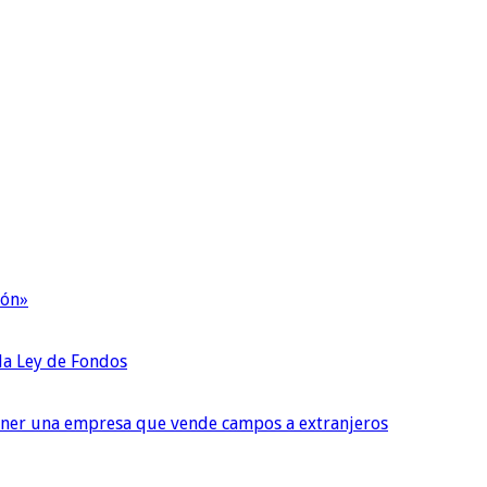
ión»
 la Ley de Fondos
tener una empresa que vende campos a extranjeros