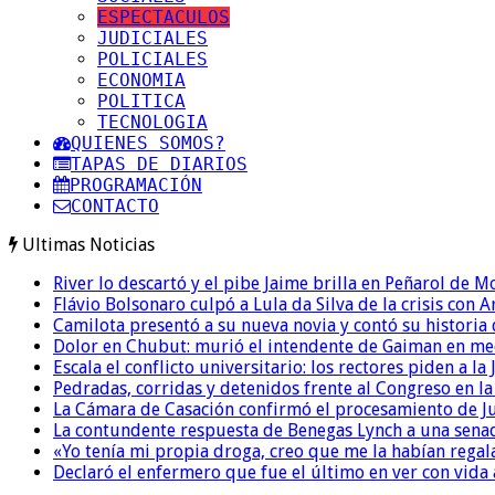
ESPECTACULOS
JUDICIALES
POLICIALES
ECONOMIA
POLITICA
TECNOLOGIA
QUIENES SOMOS?
TAPAS DE DIARIOS
PROGRAMACIÓN
CONTACTO
Ultimas Noticias
River lo descartó y el pibe Jaime brilla en Peñarol de 
Flávio Bolsonaro culpó a Lula da Silva de la crisis con 
Camilota presentó a su nueva novia y contó su historia
Dolor en Chubut: murió el intendente de Gaiman en me
Escala el conflicto universitario: los rectores piden a 
Pedradas, corridas y detenidos frente al Congreso en l
La Cámara de Casación confirmó el procesamiento de Jul
La contundente respuesta de Benegas Lynch a una senad
«Yo tenía mi propia droga, creo que me la habían regala
Declaró el enfermero que fue el último en ver con vid