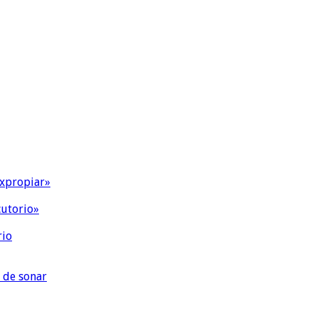
expropiar»
cutorio»
rio
 de sonar