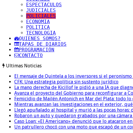
ESPECTACULOS
JUDICIALES
POLICIALES
ECONOMIA
POLITICA
TECNOLOGIA
QUIENES SOMOS?
TAPAS DE DIARIOS
PROGRAMACIÓN
CONTACTO
Ultimas Noticias
El mensaje de Quintela a los inversores si el peronismo
CFK: Una estrategia política sin sustento jurídico
La mano derecha de Kicillof le pidió a una IA que diagn
Avanza el proyecto del Gobierno para reconfigurar a 
Femicidio de Mailén Antonich en Mar del Plata: todo lo 
Mientras avanzan las investigaciones en el exterior, qu
Llegó apuñalado al hospital y murió a las pocas horas: 
Robaron un auto y quedaron grabados por una cámara i
Caso Loan: «El Americano» denunció que lo atacaron en 
Un patrullero chocó con una moto que escapó de un co