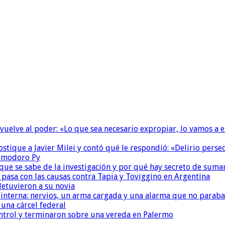
 vuelve al poder: «Lo que sea necesario expropiar, lo vamos a 
ostique a Javier Milei y contó qué le respondió: «Delirio perse
Comodoro Py
que se sabe de la investigación y por qué hay secreto de suma
é pasa con las causas contra Tapia y Toviggino en Argentina
detuvieron a su novia
nterna: nervios, un arma cargada y una alarma que no paraba
una cárcel federal
ntrol y terminaron sobre una vereda en Palermo