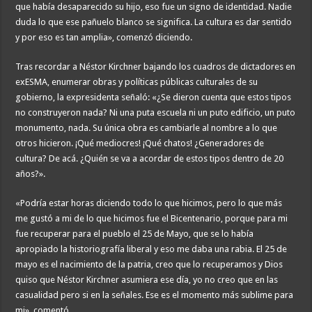
que había desaparecido su hijo, eso fue un signo de identidad. Nadie
duda lo que ese pañuelo blanco se significa. La cultura es dar sentido
y por eso es tan amplia», comenzó diciendo.
Tras recordar a Néstor Kirchner bajando los cuadros de dictadores en
exESMA, enumerar obras y políticas públicas culturales de su
gobierno, la expresidenta señaló: «¿Se dieron cuenta que estos tipos
no construyeron nada? Ni una puta escuela ni un puto edificio, un puto
monumento, nada. Su única obra es cambiarle al nombre a lo que
otros hicieron. ¡Qué mediocres! ¡Qué chatos! ¿Generadores de
cultura? De acá. ¿Quién se va a acordar de estos tipos dentro de 20
años?».
«Podría estar horas diciendo todo lo que hicimos, pero lo que más
me gustó a mi de lo que hicimos fue el Bicentenario, porque para mi
fue recuperar para el pueblo el 25 de Mayo, que se lo había
apropiado la historiografía liberal y eso me daba una rabia. El 25 de
mayo es el nacimiento de la patria, creo que lo recuperamos y Dios
quiso que Néstor Kirchner asumiera ese día, yo no creo que en las
casualidad pero si en la señales. Ese es el momento más sublime para
mi», comentó.