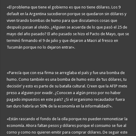
«El problema que tiene el gobierno es que no tiene dólares. Los 9
default en la Argentina sucedieron porque se quedaron sin dólares y
viven tirando bombas de humo para que discutamos cosas que
después pasan al olvido. ¿Alguien se acuerda de lo que pasó el 25 de
mayo del año pasado? El año pasado se hizo el Pacto de Mayo, que se
terminó firmando el 9 de julio y que dejaron a Macri al fresco en
Tucumán porque no lo dejaron entrar».
«Parecía que con esa firma se arreglaba el país y fue una bomba de
humo. Como también es una bomba de humo esto de ‘tus dólares, tu
decisión’ y esto es parte de su batalla cultural. Creen que la AFIP mete
preso a alguien por evadir. ¿Conocen a algún preso por no haber
pagado impuestos en este país? ¿Si el organismo recaudador fuera
tan duro habría un 50% de la economía en la informalidad?».
«Están rascando el fondo de la olla porque no pueden remonetizar la
economía. Ahora faltan pesos y dólares porque el consumo se fue al
corno y como no quieren emitir para comprar dólares. De seguir este