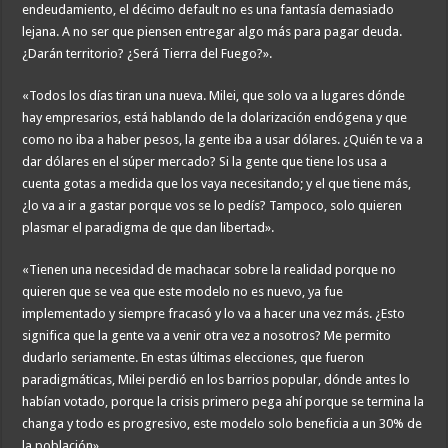
endeudamiento, el décimo default no es una fantasía demasiado
lejana. A no ser que piensen entregar algo más para pagar deuda.
¿Darán territorio? ¿Será Tierra del Fuego?».
«Todos los días tiran una nueva. Milei, que solo va a lugares dónde
hay empresarios, está hablando de la dolarización endógena y que
como no iba a haber pesos, la gente iba a usar dólares. ¿Quién te va a
dar dólares en el súper mercado? Si la gente que tiene los usa a
cuenta gotas a medida que los vaya necesitando; y el que tiene más,
¿lo va a ir a gastar porque vos se lo pedís? Tampoco, solo quieren
plasmar el paradigma de que dan libertad».
«Tienen una necesidad de machacar sobre la realidad porque no
quieren que se vea que este modelo no es nuevo, ya fue
implementado y siempre fracasó y lo va a hacer una vez más. ¿Esto
significa que la gente va a venir otra vez a nosotros? Me permito
dudarlo seriamente. En estas últimas elecciones, que fueron
paradigmáticas, Milei perdió en los barrios popular, dónde antes lo
habían votado, porque la crisis primero pega ahí porque se termina la
changa y todo es progresivo, este modelo solo beneficia a un 30% de
la población».