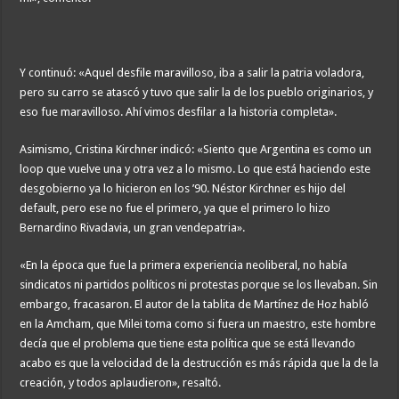
Y continuó: «Aquel desfile maravilloso, iba a salir la patria voladora,
pero su carro se atascó y tuvo que salir la de los pueblo originarios, y
eso fue maravilloso. Ahí vimos desfilar a la historia completa».
Asimismo, Cristina Kirchner indicó: «Siento que Argentina es como un
loop que vuelve una y otra vez a lo mismo. Lo que está haciendo este
desgobierno ya lo hicieron en los ’90. Néstor Kirchner es hijo del
default, pero ese no fue el primero, ya que el primero lo hizo
Bernardino Rivadavia, un gran vendepatria».
«En la época que fue la primera experiencia neoliberal, no había
sindicatos ni partidos políticos ni protestas porque se los llevaban. Sin
embargo, fracasaron. El autor de la tablita de Martínez de Hoz habló
en la Amcham, que Milei toma como si fuera un maestro, este hombre
decía que el problema que tiene esta política que se está llevando
acabo es que la velocidad de la destrucción es más rápida que la de la
creación, y todos aplaudieron», resaltó.