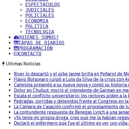
ESPECTACULOS
JUDICIALES
POLICIALES
ECONOMIA
POLITICA
TECNOLOGIA
QUIENES SOMOS?
TAPAS DE DIARIOS
PROGRAMACIÓN
CONTACTO
Ultimas Noticias
River lo descartó y el pibe Jaime brilla en Peñarol de 
Flávio Bolsonaro culpó a Lula da Silva de la crisis con 
Camilota presentó a su nueva novia y contó su historia
Dolor en Chubut: murió el intendente de Gaiman en me
Escala el conflicto universitario: los rectores piden a 
Pedradas, corridas y detenidos frente al Congreso en l
La Cámara de Casación confirmó el procesamiento de Jul
La contundente respuesta de Benegas Lynch a una senad
«Yo tenía mi propia droga, creo que me la habían regala
Declaró el enfermero que fue el último en ver con vid