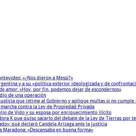
Montevideo: «¿Nos dieron a Messi?»
Argentina y a su «política exterior ideologizada y de confrontac
 de amor: «Hoy, por fin, podemos dejar de escondernos»
dio de una operación
la Justicia que intime al Gobierno y aplique multas si no cumple
a marcha contra la Ley de Propiedad Privada
io de Vido y su esposa por enriquecimiento ilícito
ora K que quiso sacarlo del debate de la Ley de Tierras por 
do»: qué declaró Candela Arizaga ante la justicia
a a Maradona: «Descansaba en buena forma»