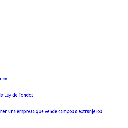
ión»
 la Ley de Fondos
tener una empresa que vende campos a extranjeros