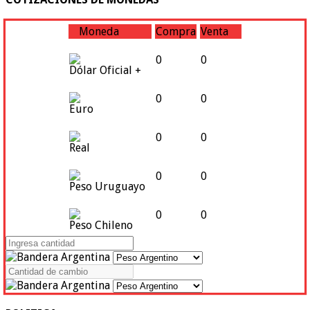
Moneda
Compra
Venta
0
0
Dólar Oficial +
0
0
Euro
0
0
Real
0
0
Peso Uruguayo
0
0
Peso Chileno