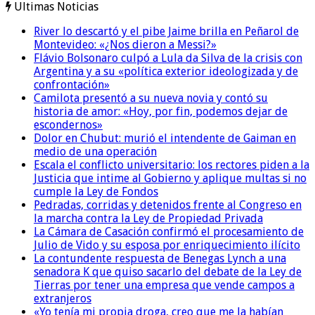
Ultimas Noticias
River lo descartó y el pibe Jaime brilla en Peñarol de
Montevideo: «¿Nos dieron a Messi?»
Flávio Bolsonaro culpó a Lula da Silva de la crisis con
Argentina y a su «política exterior ideologizada y de
confrontación»
Camilota presentó a su nueva novia y contó su
historia de amor: «Hoy, por fin, podemos dejar de
escondernos»
Dolor en Chubut: murió el intendente de Gaiman en
medio de una operación
Escala el conflicto universitario: los rectores piden a la
Justicia que intime al Gobierno y aplique multas si no
cumple la Ley de Fondos
Pedradas, corridas y detenidos frente al Congreso en
la marcha contra la Ley de Propiedad Privada
La Cámara de Casación confirmó el procesamiento de
Julio de Vido y su esposa por enriquecimiento ilícito
La contundente respuesta de Benegas Lynch a una
senadora K que quiso sacarlo del debate de la Ley de
Tierras por tener una empresa que vende campos a
extranjeros
«Yo tenía mi propia droga, creo que me la habían