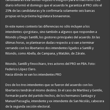
diario informó el domingo que el acuerdo le garantiza al PRO sólo el
25% de las candidaturas y le confirmaría solamente seis bancas
propias en la próxima legislatura bonaerense.
En este nuevo contexto las diferencias no sólo incluyen a los
intendentes «jorgistas», sino también a algunos que responden a
Ritondo y Diego Santilli, los gestores principales del acuerdo. En las
últimas horas, se plantearon dudas respecto a si van a terminar
cerrando con los libertarios dos intendentes ligados a Santilli y
Ritondo, como Abella, de Campana, y Matzkin, de Zárate.
Ritondo, Santilli y Finocchiaro, tres actores del PRO en PBA. Foto:
Federico López Claro.
Hacia dónde se van los intendentes PRO
Dos de los tres intendentes que se fueron del acuerdo con los
libertarios tendrán el mismo destino. En el caso de Martínez y Gentile,
formarán parte del partido Hechos, de los hermanos Santiago y
Manuel Passaglia, intendente y ex intendente de San Nicolás, cabecera
de la segunda sección electoral.