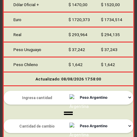
Dólar Oficial +
$ 1470,00
$ 1520,00
Euro
$ 1720,373
$ 1734,514
Real
$ 293,964
$ 294,135
Peso Uruguayo
$ 37,242
$ 37,243
Peso Chileno
$ 1,642
$ 1,642
Actualizado: 08/08/2026 17:58:00