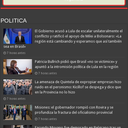
POLITICA
El Gobierno acusó a Lula de escalar unilateralmente el
conflicto y ratificó el apoyo de Milei a Bolsonaro: «La
región está cambiando y esperamos que así también
sea en Brasil»
7 horas antes
Patricia Bullrich pidió que Brasil «no se victimice» y
apuntó a la intromisión política de Lula en la región
7 horas antes
La amenaza de Quintela de expropiar empresas hizo
ruido en el peronismo: Kicillof se despega y dice que
en la Provincia no lo hizo
7 horas antes
Misiones: el gobernador rompió con Rovira y se
profundiza la fractura del oficialismo provincial
7 horas antes
Facundo Moyano fue demorado en Belgrano tras un