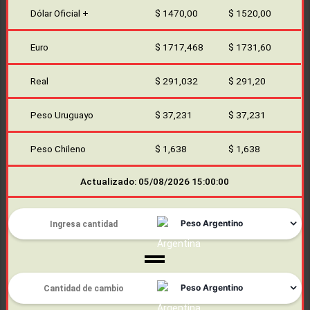
Dólar Oficial +
$ 1470,00
$ 1520,00
Euro
$ 1717,468
$ 1731,60
Real
$ 291,032
$ 291,20
Peso Uruguayo
$ 37,231
$ 37,231
Peso Chileno
$ 1,638
$ 1,638
Actualizado: 05/08/2026 15:00:00