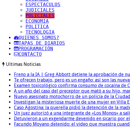
ESPECTACULOS
JUDICIALES
POLICIALES
ECONOMIA
POLITICA
TECNOLOGIA
QUIENES SOMOS?
TAPAS DE DIARIOS
PROGRAMACIÓN
CONTACTO
Ultimas Noticias
Freno a la IA | Greg Abbott detiene la aprobación de n
Te ofrecen trabajo, pero es un engaño: así son las nueva
Examen toxicológico confirma consumo de cocaína de C
A un año del caso del preceptor que mató a su hijo, mar
Nuevo asesinato motochorro de un policía de la Ciudad
Investigan la misteriosa muerte de una mujer en Villa El
Caso Agostina: la querella pidió la detención de la mad
Un juez autorizó a una integrante de «Los Monos» a sali
Detuvieron a un exgendarme devenido en sicario por e
Facundo Moyano detenido: el video que muestra cuand