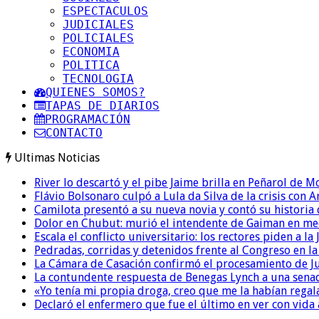
ESPECTACULOS
JUDICIALES
POLICIALES
ECONOMIA
POLITICA
TECNOLOGIA
QUIENES SOMOS?
TAPAS DE DIARIOS
PROGRAMACIÓN
CONTACTO
Ultimas Noticias
River lo descartó y el pibe Jaime brilla en Peñarol de 
Flávio Bolsonaro culpó a Lula da Silva de la crisis con 
Camilota presentó a su nueva novia y contó su historia
Dolor en Chubut: murió el intendente de Gaiman en me
Escala el conflicto universitario: los rectores piden a 
Pedradas, corridas y detenidos frente al Congreso en l
La Cámara de Casación confirmó el procesamiento de Jul
La contundente respuesta de Benegas Lynch a una senad
«Yo tenía mi propia droga, creo que me la habían regala
Declaró el enfermero que fue el último en ver con vid