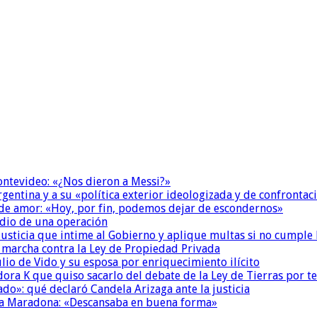
Montevideo: «¿Nos dieron a Messi?»
Argentina y a su «política exterior ideologizada y de confrontac
 de amor: «Hoy, por fin, podemos dejar de escondernos»
dio de una operación
la Justicia que intime al Gobierno y aplique multas si no cumple
a marcha contra la Ley de Propiedad Privada
io de Vido y su esposa por enriquecimiento ilícito
ora K que quiso sacarlo del debate de la Ley de Tierras por 
do»: qué declaró Candela Arizaga ante la justicia
a a Maradona: «Descansaba en buena forma»