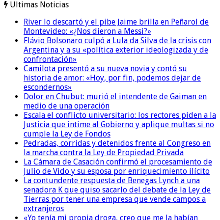
Ultimas Noticias
River lo descartó y el pibe Jaime brilla en Peñarol de
Montevideo: «¿Nos dieron a Messi?»
Flávio Bolsonaro culpó a Lula da Silva de la crisis con
Argentina y a su «política exterior ideologizada y de
confrontación»
Camilota presentó a su nueva novia y contó su
historia de amor: «Hoy, por fin, podemos dejar de
escondernos»
Dolor en Chubut: murió el intendente de Gaiman en
medio de una operación
Escala el conflicto universitario: los rectores piden a la
Justicia que intime al Gobierno y aplique multas si no
cumple la Ley de Fondos
Pedradas, corridas y detenidos frente al Congreso en
la marcha contra la Ley de Propiedad Privada
La Cámara de Casación confirmó el procesamiento de
Julio de Vido y su esposa por enriquecimiento ilícito
La contundente respuesta de Benegas Lynch a una
senadora K que quiso sacarlo del debate de la Ley de
Tierras por tener una empresa que vende campos a
extranjeros
«Yo tenía mi propia droga, creo que me la habían