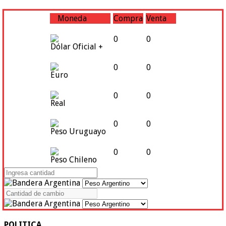
Moneda
Compra
Venta
0
0
Dólar Oficial +
0
0
Euro
0
0
Real
0
0
Peso Uruguayo
0
0
Peso Chileno
POLITICA