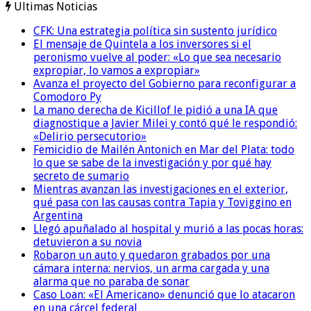
Ultimas Noticias
CFK: Una estrategia política sin sustento jurídico
El mensaje de Quintela a los inversores si el
peronismo vuelve al poder: «Lo que sea necesario
expropiar, lo vamos a expropiar»
Avanza el proyecto del Gobierno para reconfigurar a
Comodoro Py
La mano derecha de Kicillof le pidió a una IA que
diagnostique a Javier Milei y contó qué le respondió:
«Delirio persecutorio»
Femicidio de Mailén Antonich en Mar del Plata: todo
lo que se sabe de la investigación y por qué hay
secreto de sumario
Mientras avanzan las investigaciones en el exterior,
qué pasa con las causas contra Tapia y Toviggino en
Argentina
Llegó apuñalado al hospital y murió a las pocas horas:
detuvieron a su novia
Robaron un auto y quedaron grabados por una
cámara interna: nervios, un arma cargada y una
alarma que no paraba de sonar
Caso Loan: «El Americano» denunció que lo atacaron
en una cárcel federal