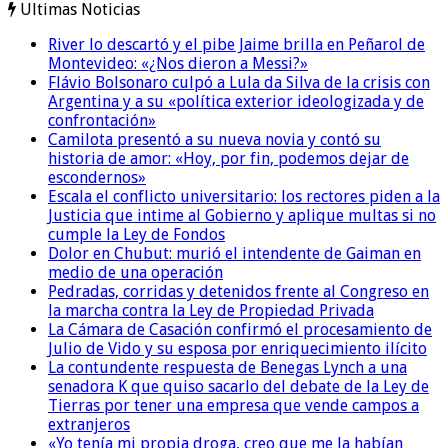
Ultimas Noticias
River lo descartó y el pibe Jaime brilla en Peñarol de
Montevideo: «¿Nos dieron a Messi?»
Flávio Bolsonaro culpó a Lula da Silva de la crisis con
Argentina y a su «política exterior ideologizada y de
confrontación»
Camilota presentó a su nueva novia y contó su
historia de amor: «Hoy, por fin, podemos dejar de
escondernos»
Escala el conflicto universitario: los rectores piden a la
Justicia que intime al Gobierno y aplique multas si no
cumple la Ley de Fondos
Dolor en Chubut: murió el intendente de Gaiman en
medio de una operación
Pedradas, corridas y detenidos frente al Congreso en
la marcha contra la Ley de Propiedad Privada
La Cámara de Casación confirmó el procesamiento de
Julio de Vido y su esposa por enriquecimiento ilícito
La contundente respuesta de Benegas Lynch a una
senadora K que quiso sacarlo del debate de la Ley de
Tierras por tener una empresa que vende campos a
extranjeros
«Yo tenía mi propia droga, creo que me la habían