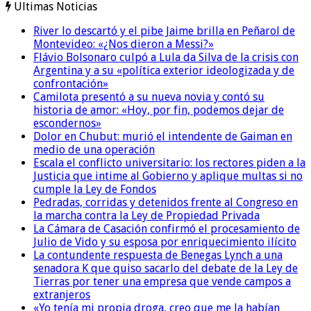
Ultimas Noticias
River lo descartó y el pibe Jaime brilla en Peñarol de
Montevideo: «¿Nos dieron a Messi?»
Flávio Bolsonaro culpó a Lula da Silva de la crisis con
Argentina y a su «política exterior ideologizada y de
confrontación»
Camilota presentó a su nueva novia y contó su
historia de amor: «Hoy, por fin, podemos dejar de
escondernos»
Dolor en Chubut: murió el intendente de Gaiman en
medio de una operación
Escala el conflicto universitario: los rectores piden a la
Justicia que intime al Gobierno y aplique multas si no
cumple la Ley de Fondos
Pedradas, corridas y detenidos frente al Congreso en
la marcha contra la Ley de Propiedad Privada
La Cámara de Casación confirmó el procesamiento de
Julio de Vido y su esposa por enriquecimiento ilícito
La contundente respuesta de Benegas Lynch a una
senadora K que quiso sacarlo del debate de la Ley de
Tierras por tener una empresa que vende campos a
extranjeros
«Yo tenía mi propia droga, creo que me la habían