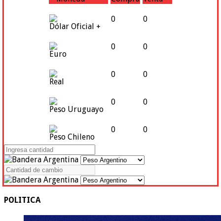
0
0
Dólar Oficial +
0
0
Euro
0
0
Real
0
0
Peso Uruguayo
0
0
Peso Chileno
POLITICA