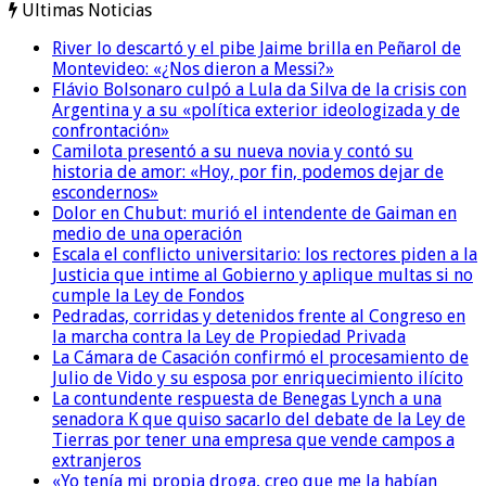
Ultimas Noticias
River lo descartó y el pibe Jaime brilla en Peñarol de
Montevideo: «¿Nos dieron a Messi?»
Flávio Bolsonaro culpó a Lula da Silva de la crisis con
Argentina y a su «política exterior ideologizada y de
confrontación»
Camilota presentó a su nueva novia y contó su
historia de amor: «Hoy, por fin, podemos dejar de
escondernos»
Dolor en Chubut: murió el intendente de Gaiman en
medio de una operación
Escala el conflicto universitario: los rectores piden a la
Justicia que intime al Gobierno y aplique multas si no
cumple la Ley de Fondos
Pedradas, corridas y detenidos frente al Congreso en
la marcha contra la Ley de Propiedad Privada
La Cámara de Casación confirmó el procesamiento de
Julio de Vido y su esposa por enriquecimiento ilícito
La contundente respuesta de Benegas Lynch a una
senadora K que quiso sacarlo del debate de la Ley de
Tierras por tener una empresa que vende campos a
extranjeros
«Yo tenía mi propia droga, creo que me la habían