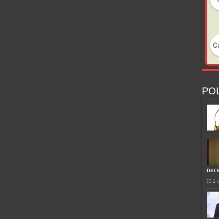
POL
nece
2 