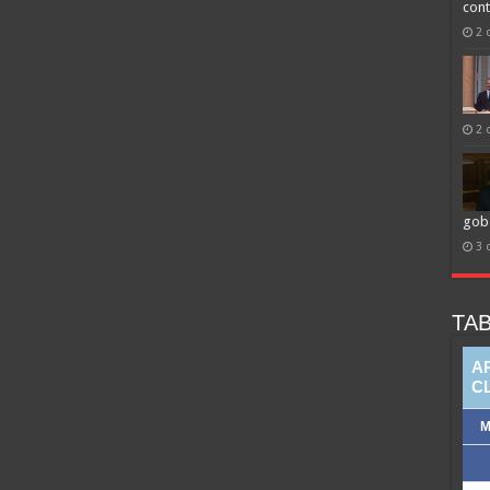
cont
2 
2 
gob
3 
TAB