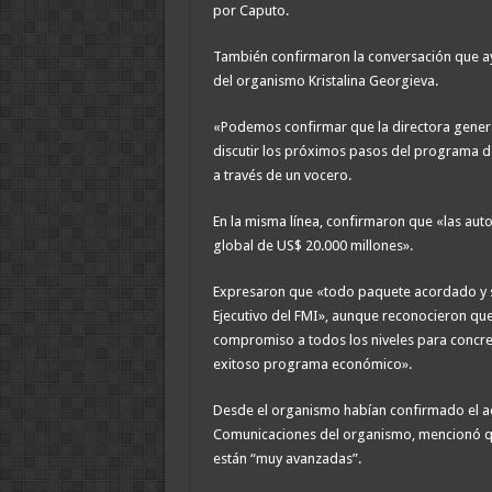
por Caputo.
También confirmaron la conversación que aye
del organismo Kristalina Georgieva.
«Podemos confirmar que la directora genera
discutir los próximos pasos del programa de
a través de un vocero.
En la misma línea, confirmaron que «las aut
global de US$ 20.000 millones».
Expresaron que «todo paquete acordado y su
Ejecutivo del FMI», aunque reconocieron qu
compromiso a todos los niveles para concret
exitoso programa económico».
Desde el organismo habían confirmado el acu
Comunicaciones del organismo, mencionó qu
están “muy avanzadas”.