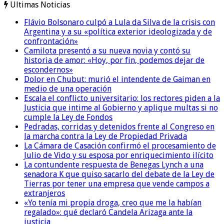
Ultimas Noticias
Flávio Bolsonaro culpó a Lula da Silva de la crisis con
Argentina y a su «política exterior ideologizada y de
confrontación»
Camilota presentó a su nueva novia y contó su
historia de amor: «Hoy, por fin, podemos dejar de
escondernos»
Dolor en Chubut: murió el intendente de Gaiman en
medio de una operación
Escala el conflicto universitario: los rectores piden a la
Justicia que intime al Gobierno y aplique multas si no
cumple la Ley de Fondos
Pedradas, corridas y detenidos frente al Congreso en
la marcha contra la Ley de Propiedad Privada
La Cámara de Casación confirmó el procesamiento de
Julio de Vido y su esposa por enriquecimiento ilícito
La contundente respuesta de Benegas Lynch a una
senadora K que quiso sacarlo del debate de la Ley de
Tierras por tener una empresa que vende campos a
extranjeros
«Yo tenía mi propia droga, creo que me la habían
regalado»: qué declaró Candela Arizaga ante la
justicia