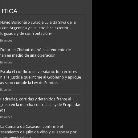
ITICA
Flávio Bolsonaro culpó a Lula da Silva de la
is con Argentina y a su «política exterior
logizada y de confrontación»
día antes
Dolor en Chubut: murió el intendente de
man en medio de una operación
día antes
Escala el conflicto universitario: los rectores
n a la Justicia que intime al Gobierno y aplique
as si no cumple la Ley de Fondos
día antes
Pedradas, corridas y detenidos frente al
reso en la marcha contra la Ley de Propiedad
ada
día antes
La Cámara de Casación confirmó el
esamiento de Julio de Vido y su esposa por
quecimiento ilícito