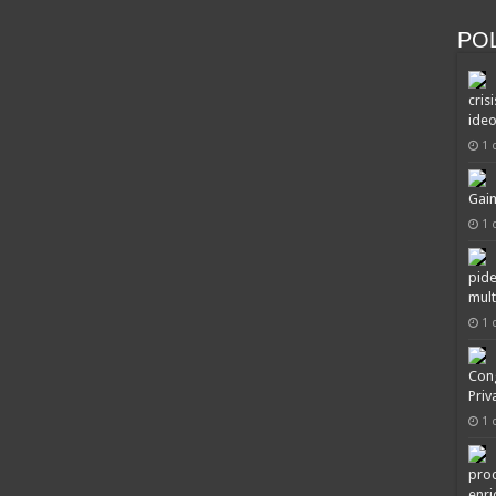
POL
cris
ideo
1 
Gai
1 
pide
mult
1 
Cong
Priv
1 
proc
enri