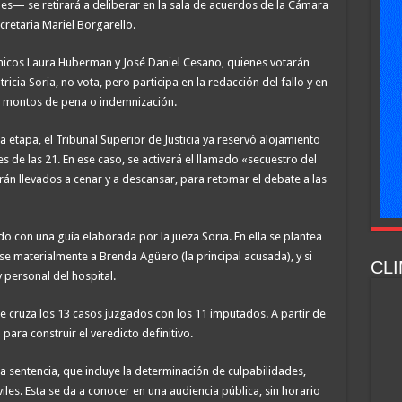
nes— se retirará a deliberar en la sala de acuerdos de la Cámara
retaria Mariel Borgarello.
cnicos Laura Huberman y José Daniel Cesano, quienes votarán
tricia Soria, no vota, pero participa en la redacción del fallo y en
os montos de pena o indemnización.
a etapa, el Tribunal Superior de Justicia ya reservó alojamiento
es de las 21. En ese caso, se activará el llamado «secuestro del
erán llevados a cenar y a descansar, para retomar el debate a las
o con una guía elaborada por la jueza Soria. En ella se plantea
irse materialmente a Brenda Agüero (la principal acusada), y si
CLI
personal del hospital.
e cruza los 13 casos juzgados con los 11 imputados. A partir de
para construir el veredicto definitivo.
 sentencia, que incluye la determinación de culpabilidades,
iles. Esta se da a conocer en una audiencia pública, sin horario