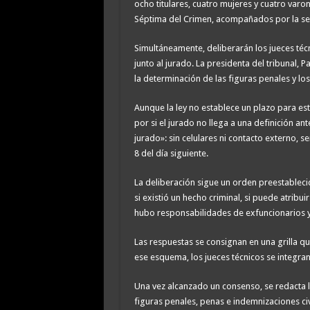
ocho titulares, cuatro mujeres y cuatro varo
Séptima del Crimen, acompañados por la sec
Simultáneamente, deliberarán los jueces té
junto al jurado. La presidenta del tribunal, Pa
la determinación de las figuras penales y l
Aunque la ley no establece un plazo para est
por si el jurado no llega a una definición ant
jurado»: sin celulares ni contacto externo, s
8 del día siguiente.
La deliberación sigue un orden preestablecid
si existió un hecho criminal, si puede atribu
hubo responsabilidades de exfuncionarios y 
Las respuestas se consignan en una grilla qu
ese esquema, los jueces técnicos se integran 
Una vez alcanzado un consenso, se redacta la
figuras penales, penas e indemnizaciones civ