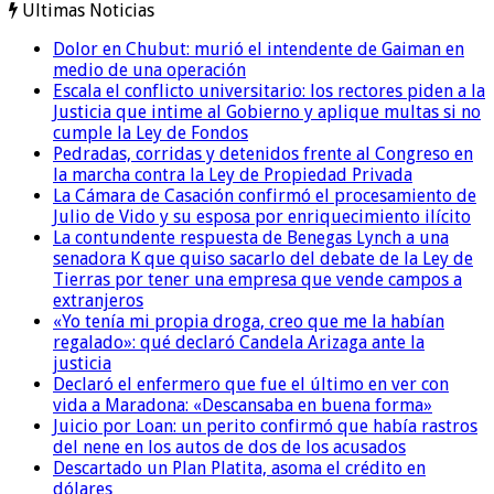
Ultimas Noticias
Dolor en Chubut: murió el intendente de Gaiman en
medio de una operación
Escala el conflicto universitario: los rectores piden a la
Justicia que intime al Gobierno y aplique multas si no
cumple la Ley de Fondos
Pedradas, corridas y detenidos frente al Congreso en
la marcha contra la Ley de Propiedad Privada
La Cámara de Casación confirmó el procesamiento de
Julio de Vido y su esposa por enriquecimiento ilícito
La contundente respuesta de Benegas Lynch a una
senadora K que quiso sacarlo del debate de la Ley de
Tierras por tener una empresa que vende campos a
extranjeros
«Yo tenía mi propia droga, creo que me la habían
regalado»: qué declaró Candela Arizaga ante la
justicia
Declaró el enfermero que fue el último en ver con
vida a Maradona: «Descansaba en buena forma»
Juicio por Loan: un perito confirmó que había rastros
del nene en los autos de dos de los acusados
Descartado un Plan Platita, asoma el crédito en
dólares