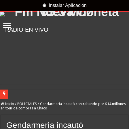
Instalar Aplicación
RADIO EN VIVO
Te ofrecen trabajo, pero es un engaño: así son las nuevas estafas laborales para ro
Inicio
/
POLICIALES
/
Gendarmería incautó contrabando por $14 millones
en tour de compras a Chaco
Freno a la IA | Greg Abbott detiene la aprobación de nuevos centros de datos en 
Examen toxicológico confirma consumo de cocaína de Candela Arizaga
Gendarmería incautó