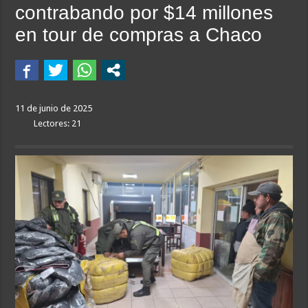
A un año del caso del preceptor que mató a su hijo, marchan al Congreso contra la
contrabando por $14 millones
Nuevo asesinato motochorro de un policía de la Ciudad en el Conurbano: «Asesi
en tour de compras a Chaco
Investigan la misteriosa muerte de una mujer en Villa Elisa: la encontraron con la
Caso Agostina: la querella pidió la detención de la madre y la hermana de Barrelie
Un juez autorizó a una integrante de «Los Monos» a salir de la prisión domiciliar
11 de junio de 2025
Detuvieron a un exgendarme devenido en sicario por el crimen de un comerciant
Lectores: 21
Facundo Moyano detenido: el video que muestra cuando la joven de 23 años de