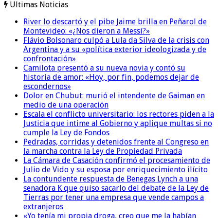
Ultimas Noticias
River lo descartó y el pibe Jaime brilla en Peñarol de
Montevideo: «¿Nos dieron a Messi?»
Flávio Bolsonaro culpó a Lula da Silva de la crisis con
Argentina y a su «política exterior ideologizada y de
confrontación»
Camilota presentó a su nueva novia y contó su
historia de amor: «Hoy, por fin, podemos dejar de
escondernos»
Dolor en Chubut: murió el intendente de Gaiman en
medio de una operación
Escala el conflicto universitario: los rectores piden a la
Justicia que intime al Gobierno y aplique multas si no
cumple la Ley de Fondos
Pedradas, corridas y detenidos frente al Congreso en
la marcha contra la Ley de Propiedad Privada
La Cámara de Casación confirmó el procesamiento de
Julio de Vido y su esposa por enriquecimiento ilícito
La contundente respuesta de Benegas Lynch a una
senadora K que quiso sacarlo del debate de la Ley de
Tierras por tener una empresa que vende campos a
extranjeros
«Yo tenía mi propia droga, creo que me la habían