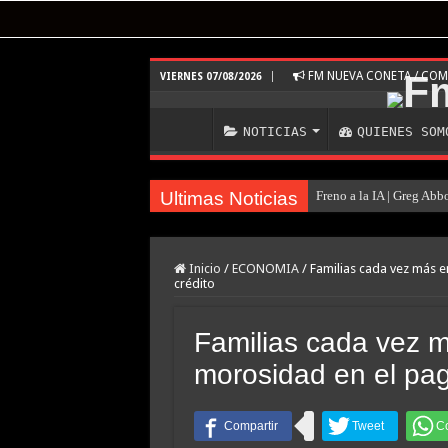
FM NUEVA CONETA / CO
VIERNES 07/08/2026
NOTICIAS
QUIENES SOM
Ultimas Noticias
Freno a la IA | Greg Abb
Te ofrecen trabajo, pero 
Examen toxicológico co
Inicio
/
ECONOMIA
/
Familias cada vez más e
crédito
A un año del caso del pr
Nuevo asesinato motocho
Familias cada vez 
Investigan la misteriosa
morosidad en el pago
Caso Agostina: la querel
Un juez autorizó a una i