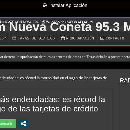
Instalar Aplicación
MUNICATE CON NOSOTROS
WHATSAPP +5493834334125
OS?
TAPAS DE DIARIOS
PROGRAMACIÓN
CONTACTO
ott detiene la aprobación de nuevos centros de datos en Texas debido a preocupaci
es un engaño: así son las nuevas estafas laborales para robar dinero y datos
nfirma consumo de cocaína de Candela Arizaga
ndeudadas: es récord la morosidad en el pago de las tarjetas de
RAD
eceptor que mató a su hijo, marchan al Congreso contra la violencia vicaria
rro de un policía de la Ciudad en el Conurbano: «Asesinos de m…, los vamos a ag
más endeudadas: es récord la
 muerte de una mujer en Villa Elisa: la encontraron con la cabeza dentro de un pozo 
 de las tarjetas de crédito
la pidió la detención de la madre y la hermana de Barrelier, principal acusado por e
ntegrante de «Los Monos» a salir de la prisión domiciliaria para a ir al shopping c