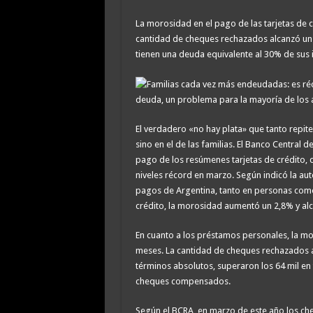
Detuvieron a un exgenda
La morosidad en el pago de las tarjetas de c
Facundo Moyano detenid
cantidad de cheques rechazados alcanzó un r
tienen una deuda equivalente al 30% de sus
deuda, un problema para la mayoría de los 
El verdadero «no hay plata» que tanto repite 
sino en el de las familias. El Banco Central
pago de los resúmenes tarjetas de crédito,
niveles récord en marzo. Según indicó la au
pagos de Argentina, tanto en personas como 
crédito, la morosidad aumentó un 2,8% y al
En cuanto a los préstamos personales, la m
meses. La cantidad de cheques rechazados au
términos absolutos, superaron los 64 mil en 
cheques compensados.
Según el BCRA, en marzo de este año los ch