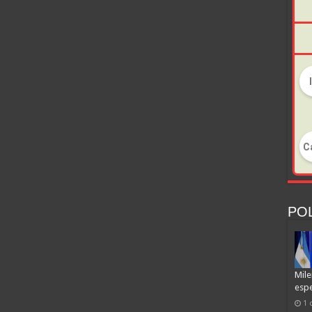
POL
Mile
espe
1 