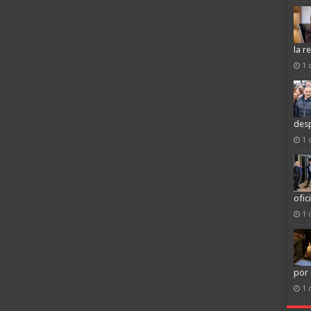
la r
1 
desp
1 
ofic
1 
por
1 