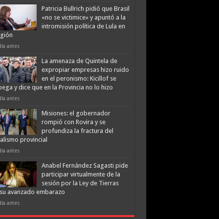
Patricia Bullrich pidió que Brasil
«no se victimice» y apuntó a la
intromisión política de Lula en
egión
día antes
La amenaza de Quintela de
expropiar empresas hizo ruido
en el peronismo: Kicillof se
ega y dice que en la Provincia no lo hizo
día antes
Misiones: el gobernador
rompió con Rovira y se
profundiza la fractura del
ialismo provincial
día antes
Anabel Fernández Sagasti pide
participar virtualmente de la
sesión por la Ley de Tierras
 su avanzado embarazo
día antes