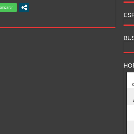
ESP
BU
HO