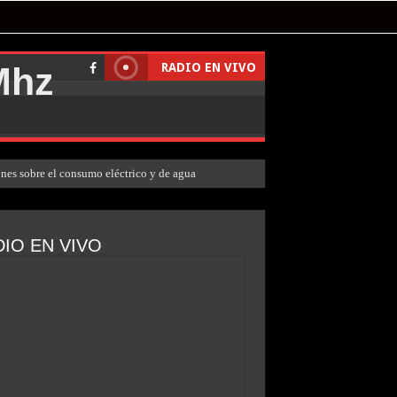
RADIO EN VIVO
ones sobre el consumo eléctrico y de agua
IO EN VIVO
arrar»
en el patio de su casa
l crimen
on su hijo, generó polémica y tuvo que dar marcha atrás