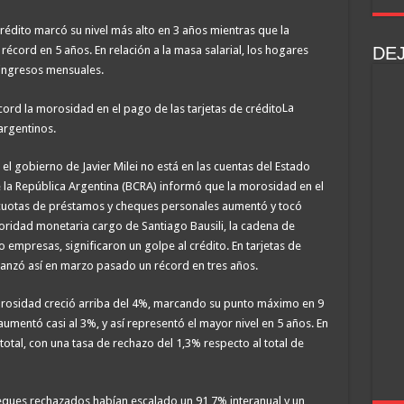
rme devenido en sicario por el crimen de un comerciante chino
rédito marcó su nivel más alto en 3 años mientras que la
o: el video que muestra cuando la joven de 23 años deambula semidesnuda por B
écord en 5 años. En relación a la masa salarial, los hogares
DE
 ingresos mensuales.
La
argentinos.
el gobierno de Javier Milei no está en las cuentas del Estado
 de la República Argentina (BCRA) informó que la morosidad en el
 cuotas de préstamos y cheques personales aumentó y tocó
toridad monetaria cargo de Santiago Bausili, la cadena de
empresas, significaron un golpe al crédito. En tarjetas de
canzó así en marzo pasado un récord en tres años.
orosidad creció arriba del 4%, marcando su punto máximo en 9
mentó casi al 3%, y así representó el mayor nivel en 5 años. En
total, con una tasa de rechazo del 1,3% respecto al total de
eques rechazados habían escalado un 91,7% interanual y un