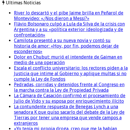
Ultimas Noticias
River lo descartó y el pibe Jaime brilla en Peñarol de
Montevideo: «¿Nos dieron a Messi?»
Flávio Bolsonaro culpó a Lula da Silva de la crisis con
Argentina y a su «política exterior ideologizada y de
confrontación»
Camilota presentó a su nueva novia y contó su
historia de amor: «Hoy, por fin, podemos dejar de
escondernos»
Dolor en Chubut: murió el intendente de Gaiman en
medio de una operación
Escala el conflicto universitario: los rectores piden a la
Justicia que intime al Gobierno y aplique multas si no
cumple la Ley de Fondos
Pedradas, corridas y detenidos frente al Congreso en
la marcha contra la Ley de Propiedad Privada
La Cámara de Casación confirmó el procesamiento de
Julio de Vido y su esposa por enriquecimiento ilícito
La contundente respuesta de Benegas Lynch a una
senadora K que quiso sacarlo del debate de la Ley de
Tierras por tener una empresa que vende campos a
extranjeros
«Yo tenía mi propia droga, creo que me la habían