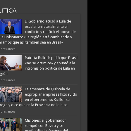
ITICA
El Gobierno acusó a Lula de
escalar unilateralmente el
conflicto y ratificó el apoyo de
i a Bolsonaro: «La región está cambiando y
ramos que así también sea en Brasil»
horas antes
Patricia Bullrich pidió que Brasil
«no se victimice» y apuntó a la
intromisión política de Lula en
egión
horas antes
La amenaza de Quintela de
expropiar empresas hizo ruido
en el peronismo: Kicillof se
ega y dice que en la Provincia no lo hizo
horas antes
Misiones: el gobernador
rompió con Rovira y se
profundiza la fractura del