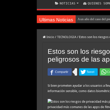
NOTICIAS
QUIENES SOM
Ultimas Noticias
A un año del caso del pr
Nuevo asesinato motocho
Inicio
/
TECNOLOGIA
/
Estos son los riesgos
Estos son los riesg
peligrosos de las ap
Si bien prometen ayudar a los usuarios a lle
información sensible, como datos biométric
privacidad más comunes de las apps de fitn