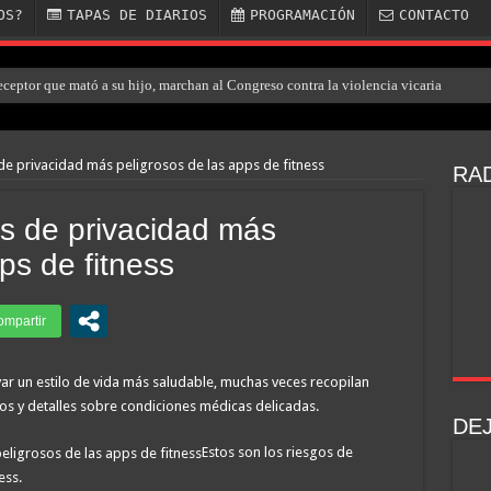
OS?
TAPAS DE DIARIOS
PROGRAMACIÓN
CONTACTO
eceptor que mató a su hijo, marchan al Congreso contra la violencia vicaria
rro de un policía de la Ciudad en el Conurbano: «Asesinos de m…, los vamos a ag
 de privacidad más peligrosos de las apps de fitness
RAD
os de privacidad más
ps de fitness
var un estilo de vida más saludable, muchas veces recopilan
os y detalles sobre condiciones médicas delicadas.
DE
Estos son los riesgos de
ess.