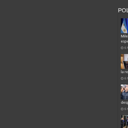
POL
Mile
espe
6 
la r
6 
desp
6 