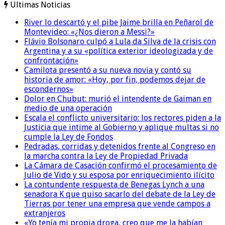
Ultimas Noticias
River lo descartó y el pibe Jaime brilla en Peñarol de
Montevideo: «¿Nos dieron a Messi?»
Flávio Bolsonaro culpó a Lula da Silva de la crisis con
Argentina y a su «política exterior ideologizada y de
confrontación»
Camilota presentó a su nueva novia y contó su
historia de amor: «Hoy, por fin, podemos dejar de
escondernos»
Dolor en Chubut: murió el intendente de Gaiman en
medio de una operación
Escala el conflicto universitario: los rectores piden a la
Justicia que intime al Gobierno y aplique multas si no
cumple la Ley de Fondos
Pedradas, corridas y detenidos frente al Congreso en
la marcha contra la Ley de Propiedad Privada
La Cámara de Casación confirmó el procesamiento de
Julio de Vido y su esposa por enriquecimiento ilícito
La contundente respuesta de Benegas Lynch a una
senadora K que quiso sacarlo del debate de la Ley de
Tierras por tener una empresa que vende campos a
extranjeros
«Yo tenía mi propia droga, creo que me la habían