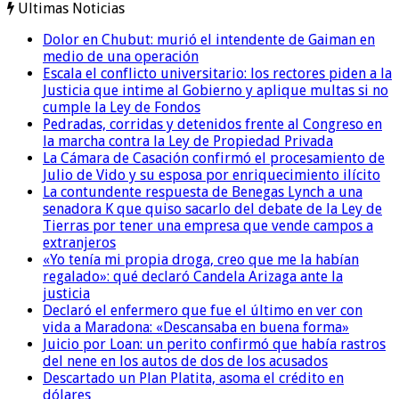
Ultimas Noticias
Dolor en Chubut: murió el intendente de Gaiman en
medio de una operación
Escala el conflicto universitario: los rectores piden a la
Justicia que intime al Gobierno y aplique multas si no
cumple la Ley de Fondos
Pedradas, corridas y detenidos frente al Congreso en
la marcha contra la Ley de Propiedad Privada
La Cámara de Casación confirmó el procesamiento de
Julio de Vido y su esposa por enriquecimiento ilícito
La contundente respuesta de Benegas Lynch a una
senadora K que quiso sacarlo del debate de la Ley de
Tierras por tener una empresa que vende campos a
extranjeros
«Yo tenía mi propia droga, creo que me la habían
regalado»: qué declaró Candela Arizaga ante la
justicia
Declaró el enfermero que fue el último en ver con
vida a Maradona: «Descansaba en buena forma»
Juicio por Loan: un perito confirmó que había rastros
del nene en los autos de dos de los acusados
Descartado un Plan Platita, asoma el crédito en
dólares