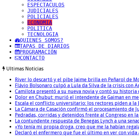
ESPECTACULOS
JUDICIALES
POLICIALES
ECONOMIA
POLITICA
TECNOLOGIA
QUIENES SOMOS?
TAPAS DE DIARIOS
PROGRAMACIÓN
CONTACTO
Ultimas Noticias
River lo descartó y el pibe Jaime brilla en Peñarol de 
Flávio Bolsonaro culpó a Lula da Silva de la crisis con 
Camilota presentó a su nueva novia y contó su historia
Dolor en Chubut: murió el intendente de Gaiman en me
Escala el conflicto universitario: los rectores piden a 
La Cámara de Casación confirmó el procesamiento de Jul
Pedradas, corridas y detenidos frente al Congreso en l
La contundente respuesta de Benegas Lynch a una senad
«Yo tenía mi propia droga, creo que me la habían regala
Declaró el enfermero que fue el último en ver con vid