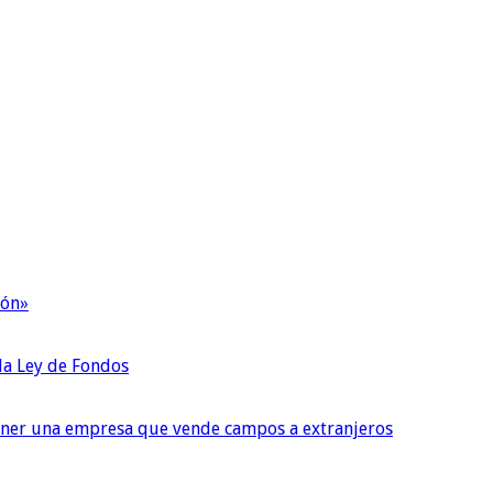
ión»
 la Ley de Fondos
tener una empresa que vende campos a extranjeros