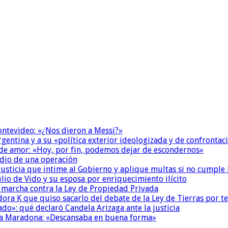
Montevideo: «¿Nos dieron a Messi?»
Argentina y a su «política exterior ideologizada y de confrontac
 de amor: «Hoy, por fin, podemos dejar de escondernos»
dio de una operación
la Justicia que intime al Gobierno y aplique multas si no cumple
io de Vido y su esposa por enriquecimiento ilícito
a marcha contra la Ley de Propiedad Privada
ora K que quiso sacarlo del debate de la Ley de Tierras por 
do»: qué declaró Candela Arizaga ante la justicia
a a Maradona: «Descansaba en buena forma»