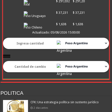
$ 291,032
$ 291,20
Real
$ 37,231
$ 37,231
Peso Uruguayo
$ 1,638
$ 1,638
Peso Chileno
Actualizado: 05/08/2026 15:00:00
POLITICA
CFK: Una estrategia política sin sustento jurídico
2 días antes