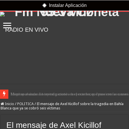
Instalar Aplicación
RADIO EN VIVO
Mientras avanzan las investigaciones en el exterior, qué pasa con las causa
Llegó apuñalado al hospital y murió a las pocas horas: detuvieron a su novi
Inicio
/
POLITICA
/
El mensaje de Axel Kicillof sobre la tragedia en Bahía
Blanca que ya se cobró seis víctimas
El mensaje de Axel Kicillof