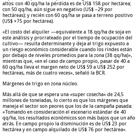
altos: con 40 qq/ha la pérdida es de US$ 158 por hectárea;
con 50 qq/ha, aún sigue en negativo (US$ –29 por
hectáreas); y recién con 60 qq/ha se pasa a terreno positivo
(US$ +75 por hectárea).
«El costo del alquiler —equivalente a 18 qq/ha de soja en
este análisis y prorrateado por el tiempo de ocupación del
cultivo— resulta determinante y deja al trigo expuesto a
un riesgo económico considerable cuando los rindes están
por debajo de niveles promedios para la zona (38 qq/ha)»,
mientras que, «en el caso de campo propio, pasar de 40 a
60 qq/ha lleva el margen neto de US$ 59 a US$ 252 por
hectáreas, más de cuatro veces», señaló la BCR.
Márgenes de trigo en zona núcleo.
Más allá de que se espera una «super cosecha» de 24,5
millones de toneladas, lo cierto es que los márgenes que
maneja el sector son peores que los de la campaña pasada:
«Tomando en consideración el escenario estándar de 40
qq/ha, los resultados económicos son más bajos que un año
atrás. En campo propio la disminución es de US$ 23 por
hectárea y en campo alquilado de US$ 76 por hectárea».