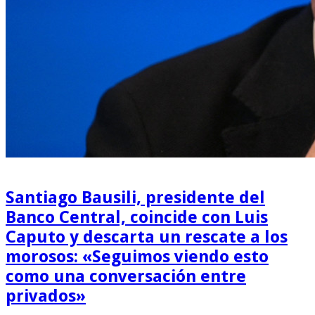
Santiago Bausili, presidente del
Banco Central, coincide con Luis
Caputo y descarta un rescate a los
morosos: «Seguimos viendo esto
como una conversación entre
privados»