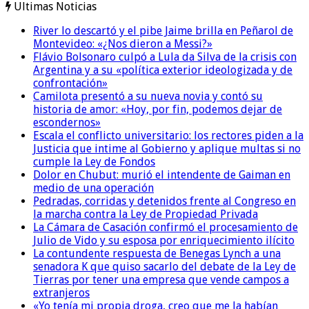
Ultimas Noticias
River lo descartó y el pibe Jaime brilla en Peñarol de
Montevideo: «¿Nos dieron a Messi?»
Flávio Bolsonaro culpó a Lula da Silva de la crisis con
Argentina y a su «política exterior ideologizada y de
confrontación»
Camilota presentó a su nueva novia y contó su
historia de amor: «Hoy, por fin, podemos dejar de
escondernos»
Escala el conflicto universitario: los rectores piden a la
Justicia que intime al Gobierno y aplique multas si no
cumple la Ley de Fondos
Dolor en Chubut: murió el intendente de Gaiman en
medio de una operación
Pedradas, corridas y detenidos frente al Congreso en
la marcha contra la Ley de Propiedad Privada
La Cámara de Casación confirmó el procesamiento de
Julio de Vido y su esposa por enriquecimiento ilícito
La contundente respuesta de Benegas Lynch a una
senadora K que quiso sacarlo del debate de la Ley de
Tierras por tener una empresa que vende campos a
extranjeros
«Yo tenía mi propia droga, creo que me la habían