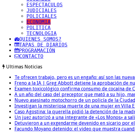
ESPECTACULOS
JUDICIALES
POLICIALES
ECONOMIA
POLITICA
TECNOLOGIA
QUIENES SOMOS?
TAPAS DE DIARIOS
PROGRAMACIÓN
CONTACTO
Ultimas Noticias
Te ofrecen trabajo, pero es un engaño: así son las nueva
Freno a la IA | Greg Abbott detiene la aprobación de n
Examen toxicológico confirma consumo de cocaína de C
A un año del caso del preceptor que mató a su hijo, mar
Nuevo asesinato motochorro de un policía de la Ciudad
Investigan la misteriosa muerte de una mujer en Villa El
Caso Agostina: la querella pidió la detención de la mad
Un juez autorizó a una integrante de «Los Monos» a sali
Detuvieron a un exgendarme devenido en sicario por e
Facundo Moyano detenido: el video que muestra cuand