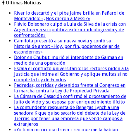
Ultimas Noticias
River lo descartó y el pibe Jaime brilla en Peñarol de
Montevideo: «¿Nos dieron a Messi?»
Flávio Bolsonaro culpó a Lula da Silva de la crisis con
Argentina y a su «política exterior ideologizada y de
confrontación»
Camilota presentó a su nueva novia y contó su
historia de amor: «Hoy, por fin, podemos dejar de
escondernos»
Dolor en Chubut: murió el intendente de Gaiman en
medio de una operación
Escala el conflicto universitario: los rectores piden a la
Justicia que intime al Gobierno y aplique multas si no
cumple la Ley de Fondos
Pedradas, corridas y detenidos frente al Congreso en
la marcha contra la Ley de Propiedad Privada
La Cámara de Casación confirmó el procesamiento de
Julio de Vido y su esposa por enriquecimiento ilícito
La contundente respuesta de Benegas Lynch a una
senadora K que quiso sacarlo del debate de la Ley de
Tierras por tener una empresa que vende campos a
extranjeros
«Yo tenía mi propia droga, creo que me la habían