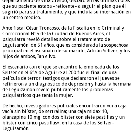
departamento de Villa Crespo, declaró en las últimas horas
que su paciente estaba «reticente» a seguir el plan que él
sugirió para su tratamiento, y que incluía su internación en
un centro médico.
Ante fiscal César Troncoso, de la Fiscalía en lo Criminal y
Correccional N°5 de la Ciudad de Buenos Aires, el
psiquiatra reveló detalles sobre el tratamiento de
Leguizamón, de 51 años, que es considerada la sospechosa
principal en el asesinato de su marido, Adrián Seltzer, y los
hijos de ambos, Ian e Ivo.
El escenario con el que se encontró la empleada de los
Seltzer en el 6°A de Aguirre al 200 fue el final de una
película de terror: testigos que declararon el jueves se
refirieron a un diagnóstico de depresión y hasta la hermana
de Leguizamón reveló públicamente los problemas
psiquiátricos que tenía la mujer.
De hecho, investigadores policiales encontraron «una caja
vacía sin blíster, de sertralina; una caja midax 10,
olanzapina 10 mg, con dos blíster con siete pastillas y un
blíster con cinco pastillas», en la casa de los Seltzer-
Leguizamón.