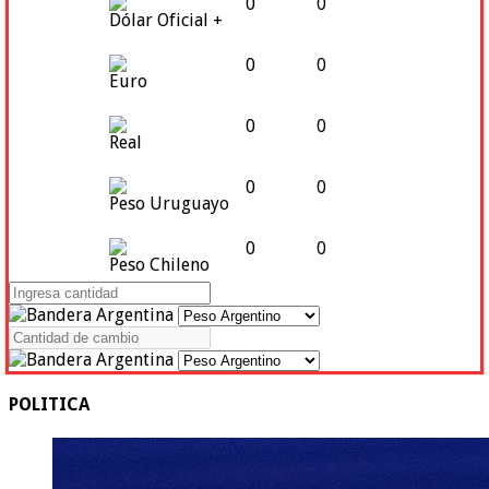
0
0
Dólar Oficial +
0
0
Euro
0
0
Real
0
0
Peso Uruguayo
0
0
Peso Chileno
POLITICA