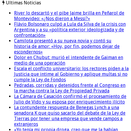
Ultimas Noticias
River lo descartó y el pibe Jaime brilla en Peñarol de
Montevideo: «¿Nos dieron a Messi?»
Flávio Bolsonaro culpó a Lula da Silva de la crisis con
Argentina y a su «política exterior ideologizada y de
confrontación»
Camilota presentó a su nueva novia y contó su
historia de amor: «Hoy, por fin, podemos dejar de
escondernos»
Dolor en Chubut: murió el intendente de Gaiman en
medio de una operación
Escala el conflicto universitario: los rectores piden a la
Justicia que intime al Gobierno y aplique multas si no
cumple la Ley de Fondos
Pedradas, corridas y detenidos frente al Congreso en
la marcha contra la Ley de Propiedad Privada
La Cámara de Casación confirmó el procesamiento de
Julio de Vido y su esposa por enriquecimiento ilícito
La contundente respuesta de Benegas Lynch a una
senadora K que quiso sacarlo del debate de la Ley de
Tierras por tener una empresa que vende campos a
extranjeros
«Yo tenía mi propia droga, creo que me la habían