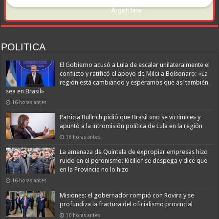
POLITICA
El Gobierno acusó a Lula de escalar unilateralmente el
conflicto y ratificó el apoyo de Milei a Bolsonaro: «La
región está cambiando y esperamos que así también
sea en Brasil»
16 horas antes
Patricia Bullrich pidió que Brasil «no se victimice» y
apuntó a la intromisión política de Lula en la región
16 horas antes
La amenaza de Quintela de expropiar empresas hizo
ruido en el peronismo: Kicillof se despega y dice que
en la Provincia no lo hizo
16 horas antes
Misiones: el gobernador rompió con Rovira y se
profundiza la fractura del oficialismo provincial
16 horas antes