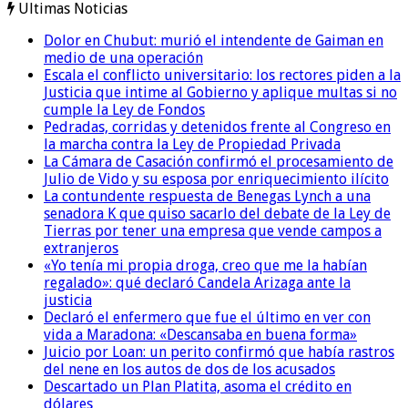
Ultimas Noticias
Dolor en Chubut: murió el intendente de Gaiman en
medio de una operación
Escala el conflicto universitario: los rectores piden a la
Justicia que intime al Gobierno y aplique multas si no
cumple la Ley de Fondos
Pedradas, corridas y detenidos frente al Congreso en
la marcha contra la Ley de Propiedad Privada
La Cámara de Casación confirmó el procesamiento de
Julio de Vido y su esposa por enriquecimiento ilícito
La contundente respuesta de Benegas Lynch a una
senadora K que quiso sacarlo del debate de la Ley de
Tierras por tener una empresa que vende campos a
extranjeros
«Yo tenía mi propia droga, creo que me la habían
regalado»: qué declaró Candela Arizaga ante la
justicia
Declaró el enfermero que fue el último en ver con
vida a Maradona: «Descansaba en buena forma»
Juicio por Loan: un perito confirmó que había rastros
del nene en los autos de dos de los acusados
Descartado un Plan Platita, asoma el crédito en
dólares