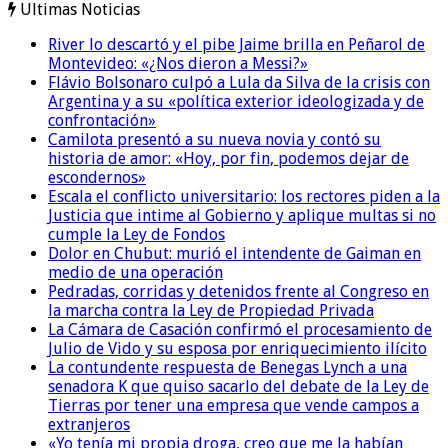
Ultimas Noticias
River lo descartó y el pibe Jaime brilla en Peñarol de
Montevideo: «¿Nos dieron a Messi?»
Flávio Bolsonaro culpó a Lula da Silva de la crisis con
Argentina y a su «política exterior ideologizada y de
confrontación»
Camilota presentó a su nueva novia y contó su
historia de amor: «Hoy, por fin, podemos dejar de
escondernos»
Escala el conflicto universitario: los rectores piden a la
Justicia que intime al Gobierno y aplique multas si no
cumple la Ley de Fondos
Dolor en Chubut: murió el intendente de Gaiman en
medio de una operación
Pedradas, corridas y detenidos frente al Congreso en
la marcha contra la Ley de Propiedad Privada
La Cámara de Casación confirmó el procesamiento de
Julio de Vido y su esposa por enriquecimiento ilícito
La contundente respuesta de Benegas Lynch a una
senadora K que quiso sacarlo del debate de la Ley de
Tierras por tener una empresa que vende campos a
extranjeros
«Yo tenía mi propia droga, creo que me la habían