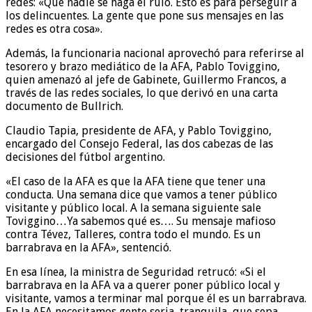
redes: «Que nadie se haga el rulo. Esto es para perseguir a
los delincuentes. La gente que pone sus mensajes en las
redes es otra cosa».
Además, la funcionaria nacional aprovechó para referirse al
tesorero y brazo mediático de la AFA, Pablo Toviggino,
quien amenazó al jefe de Gabinete, Guillermo Francos, a
través de las redes sociales, lo que derivó en una carta
documento de Bullrich.
Claudio Tapia, presidente de AFA, y Pablo Toviggino,
encargado del Consejo Federal, las dos cabezas de las
decisiones del fútbol argentino.
«El caso de la AFA es que la AFA tiene que tener una
conducta. Una semana dice que vamos a tener público
visitante y público local. A la semana siguiente sale
Toviggino…Ya sabemos qué es…. Su mensaje mafioso
contra Tévez, Talleres, contra todo el mundo. Es un
barrabrava en la AFA», sentenció.
En esa línea, la ministra de Seguridad retrucó: «Si el
barrabrava en la AFA va a querer poner público local y
visitante, vamos a terminar mal porque él es un barrabrava.
En la AFA necesitamos gente seria, tranquila, que sepa