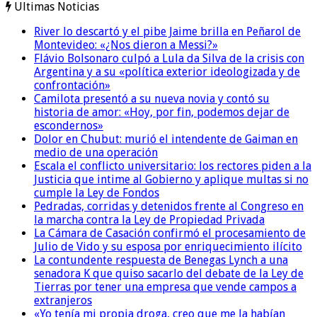
Ultimas Noticias
River lo descartó y el pibe Jaime brilla en Peñarol de
Montevideo: «¿Nos dieron a Messi?»
Flávio Bolsonaro culpó a Lula da Silva de la crisis con
Argentina y a su «política exterior ideologizada y de
confrontación»
Camilota presentó a su nueva novia y contó su
historia de amor: «Hoy, por fin, podemos dejar de
escondernos»
Dolor en Chubut: murió el intendente de Gaiman en
medio de una operación
Escala el conflicto universitario: los rectores piden a la
Justicia que intime al Gobierno y aplique multas si no
cumple la Ley de Fondos
Pedradas, corridas y detenidos frente al Congreso en
la marcha contra la Ley de Propiedad Privada
La Cámara de Casación confirmó el procesamiento de
Julio de Vido y su esposa por enriquecimiento ilícito
La contundente respuesta de Benegas Lynch a una
senadora K que quiso sacarlo del debate de la Ley de
Tierras por tener una empresa que vende campos a
extranjeros
«Yo tenía mi propia droga, creo que me la habían